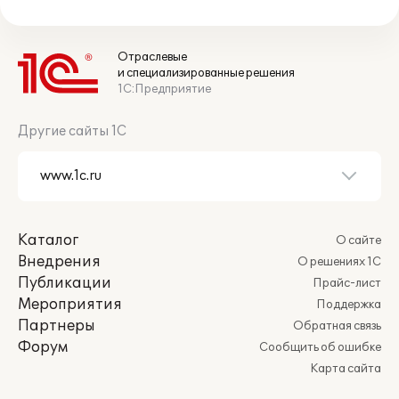
Отраслевые
и специализированные решения
1С:Предприятие
Другие сайты 1С
Каталог
О сайте
Внедрения
О решениях 1С
Публикации
Прайс-лист
Мероприятия
Поддержка
Партнеры
Обратная связь
Форум
Сообщить об ошибке
Карта сайта