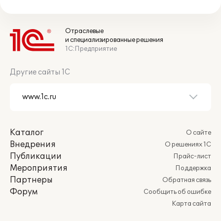
Отраслевые
и специализированные решения
1С:Предприятие
Другие сайты 1С
Каталог
О сайте
Внедрения
О решениях 1С
Публикации
Прайс-лист
Мероприятия
Поддержка
Партнеры
Обратная связь
Форум
Сообщить об ошибке
Карта сайта