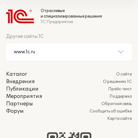
Отраслевые
и специализированные решения
1С:Предприятие
Другие сайты 1С
Каталог
О сайте
Внедрения
О решениях 1С
Публикации
Прайс-лист
Мероприятия
Поддержка
Партнеры
Обратная связь
Форум
Сообщить об ошибке
Карта сайта