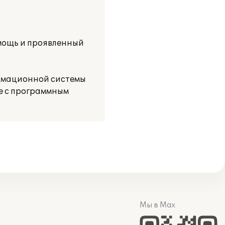
мощь и проявленный
ормационной системы
е с программным
Мы в Max