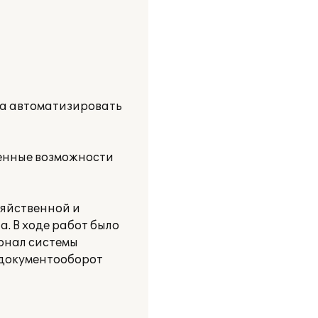
ла автоматизировать
ренные возможности
зяйственной и
. В ходе работ было
ионал системы
 документооборот