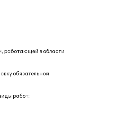
и, работающей в области
товку обязательной
виды работ: