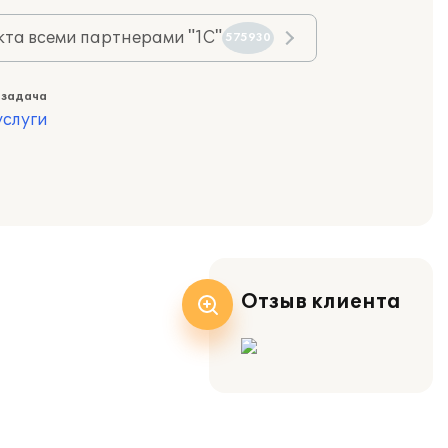
та всеми партнерами "1С"
575930
 задача
слуги
Отзыв клиента