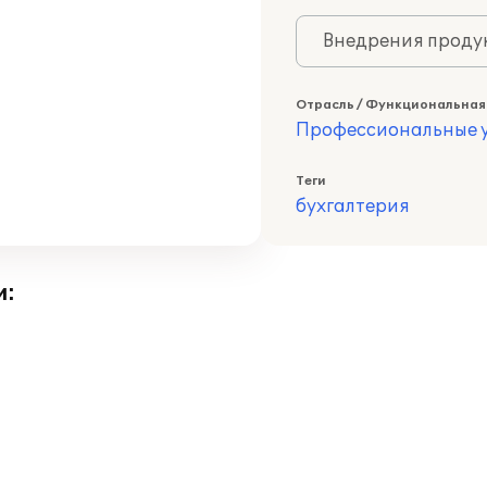
Внедрения продук
Отрасль / Функциональная
Профессиональные у
Теги
бухгалтерия
и: