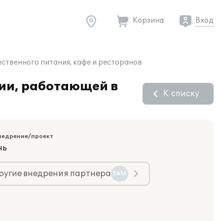
Корзина
Вход
ственного питания, кафе и ресторанов
нии, работающей в
К списку
недрение/проект
нь
ругие внедрения партнера
5616