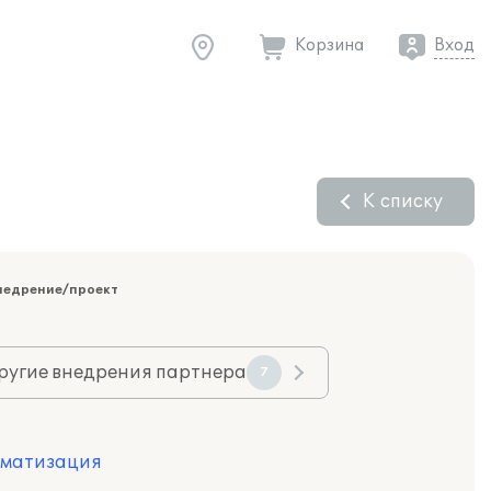
Корзина
Вход
К списку
недрение/проект
ругие внедрения партнера
7
оматизация