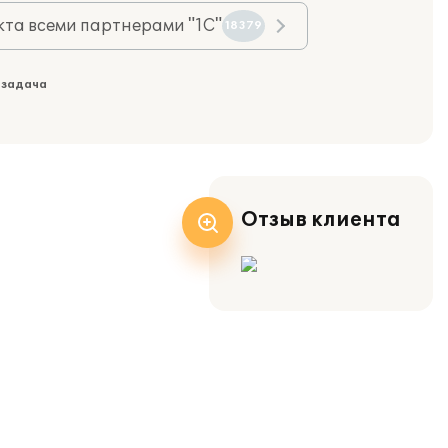
та всеми партнерами "1С"
18379
 задача
Отзыв клиента