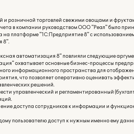
й и розничной торговлей свежими овощами и фрукта
чета в компании руководством ООО "Реал" было при
а на платформе "1C:Предприятие 8" с использование
 8".
ексная автоматизация 8" повлияли следующие аргуме
ация" охватывает основные бизнес-процессы предпр
иного информационного пространства для отображе
риятия, что позволяет оперативно оценивать эффект
авленческих решений.
ести управленческий и регламентированный (бухгал
аций.
чение доступа сотрудников к информации и функцио
дому пользователю доступ к нужным именно ему дан