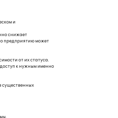
еском и
енно снижает
 по предприятию может
имости от их статуса.
 доступ к нужным именно
з существенных
мы.