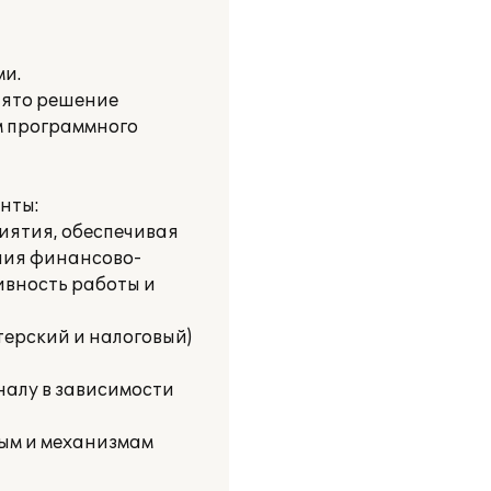
ми.
нято решение
м программного
нты:
иятия, обеспечивая
ния финансово-
ивность работы и
терский и налоговый)
налу в зависимости
ным и механизмам