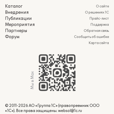
Каталог
О сайте
Внедрения
О решениях 1С
Публикации
Прайс-лист
Мероприятия
Поддержка
Партнеры
Обратная связь
Форум
Сообщить об ошибке
Карта сайта
Мы в Max
© 2011-2026 АО «Группа 1С» (правопреемник ООО
«1С»). Все права защищены.
websol@1c.ru