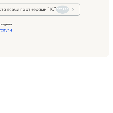
та всеми партнерами "1С"
575930
 задача
слуги