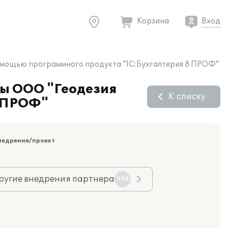
Корзина
Вход
помощью программного продукта "1С:Бухгалтерия 8 ПРОФ"
ты ООО "Геодезия
К списку
8 ПРОФ"
недрение/проект
ругие внедрения партнера
358