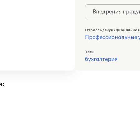
Внедрения продук
Отрасль / Функциональная
Профессиональные у
Теги
бухгалтерия
и: