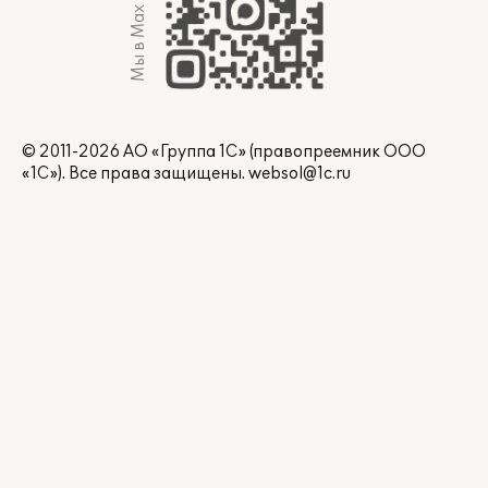
Мы в Max
© 2011-2026 АО «Группа 1С» (правопреемник ООО
«1С»). Все права защищены.
websol@1c.ru