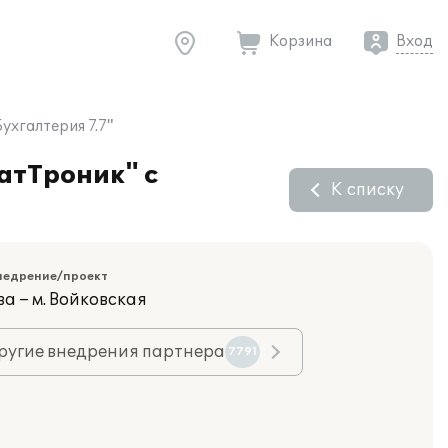
Корзина
Вход
хгалтерия 7.7"
атТроник" с
К списку
недрение/проект
а – м. Войковская
ругие внедрения партнера
7791