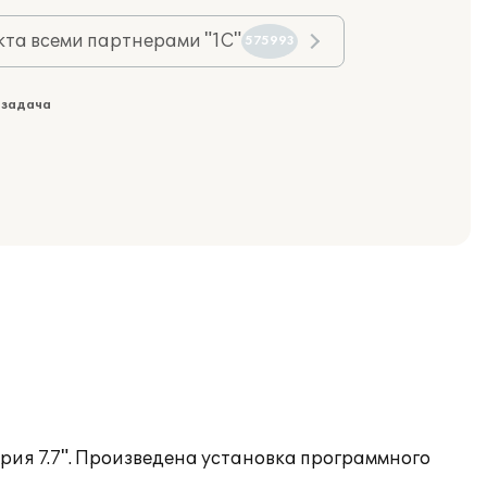
та всеми партнерами "1С"
575993
 задача
рия 7.7". Произведена установка программного