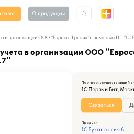
аталог
О продукции
та в организации ООО "ЕвросатТроник" с помощью ПП "1С:Бу
учета в организации ООО "Еврос
.7"
Партнер, осуществивший в
1С:Первый Бит, Москв
Связаться
Д
Продукт
1С:Бухгалтерия 8