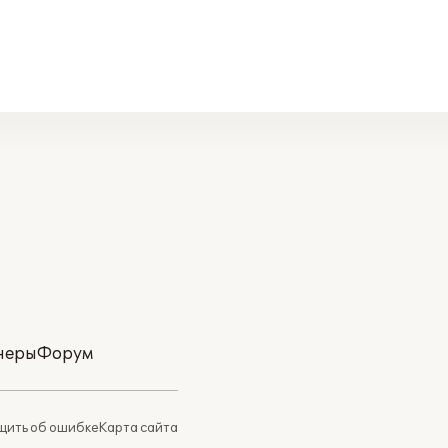
неры
Форум
ить об ошибке
Карта сайта