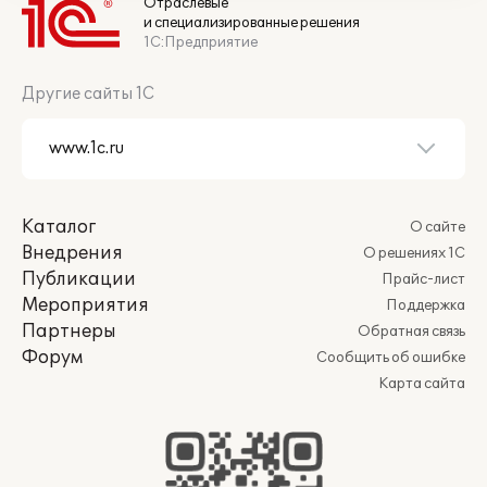
Отраслевые
и специализированные решения
1С:Предприятие
Другие сайты 1С
Каталог
О сайте
Внедрения
О решениях 1С
Публикации
Прайс-лист
Мероприятия
Поддержка
Партнеры
Обратная связь
Форум
Сообщить об ошибке
Карта сайта