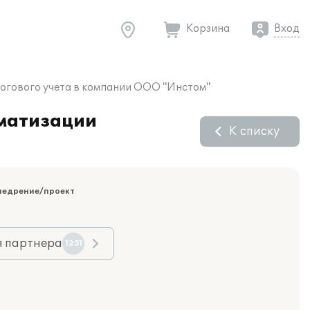
Корзина
Вход
логового учета в компании ООО "Инстом"
оматизации
К списку
недрение/проект
я партнера
1251