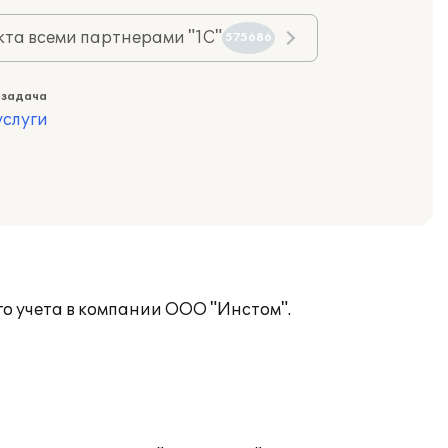
та всеми партнерами "1С"
575686
 задача
слуги
го учета в компании ООО "Инстом".