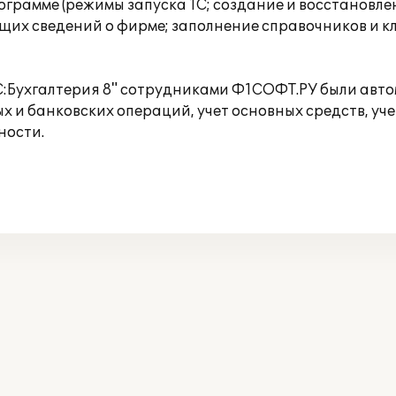
рограмме (режимы запуска 1С; создание и восстановл
щих сведений о фирме; заполнение справочников и кл
С:Бухгалтерия 8" сотрудниками Ф1СОФТ.РУ были авт
ых и банковских операций, учет основных средств, уч
ности.