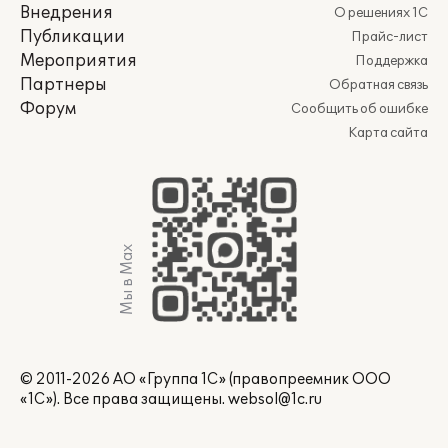
Внедрения
О решениях 1С
Публикации
Прайс-лист
Мероприятия
Поддержка
Партнеры
Обратная связь
Форум
Сообщить об ошибке
Карта сайта
Мы в Max
© 2011-2026 АО «Группа 1С» (правопреемник ООО
«1С»). Все права защищены.
websol@1c.ru