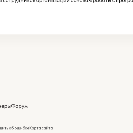
 сотрудников организации основам работы с прогр
неры
Форум
ить об ошибке
Карта сайта