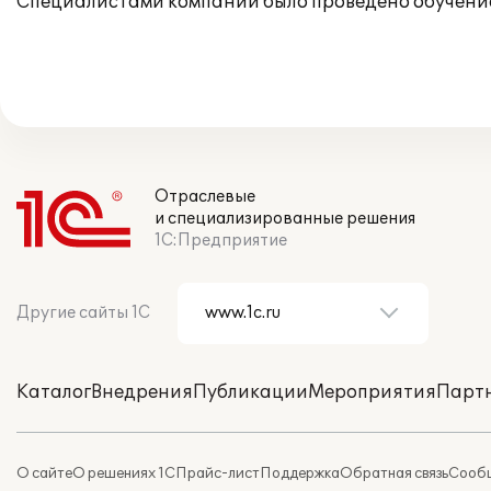
Специалистами компании было проведено обучение
Отраслевые
и специализированные решения
1С:Предприятие
Другие сайты 1С
Каталог
Внедрения
Публикации
Мероприятия
Парт
О сайте
О решениях 1С
Прайс-лист
Поддержка
Обратная связь
Сообщ