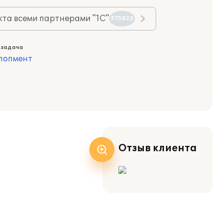
та всеми партнерами "1С"
575825
 задача
лопмент
Отзыв клиента