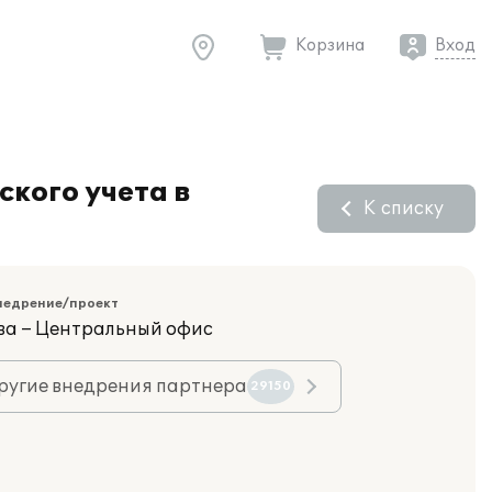
Корзина
Вход
кого учета в
К списку
недрение/проект
ва – Центральный офис
ругие внедрения партнера
29150