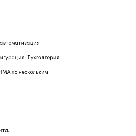
) автоматизация
фигурация "Бухгалтерия
 НМА по нескольким
нта.