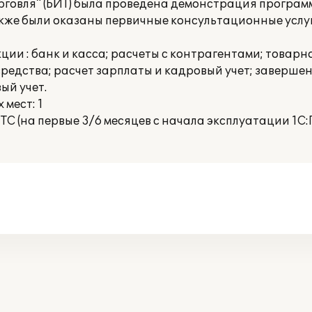
рговля" (БИТ) была проведена демонстрация програм
кже были оказаны первичные консультационные услуг
ии : банк и касса; расчеты с контрагентами; товар
редства; расчет зарплаты и кадровый учет; заверше
ый учет.
мест: 1
С (на первые 3/6 месяцев с начала эксплуатации 1С