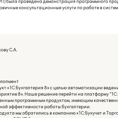
БИТ) была проведена демонстрация программного про
рвичные консультационные услуги по работе в систем
ову С.А.
елопмент
т «1С:Бухгалтерия 8» с целью автоматизации ведени
приятие 8». Наше решение перейти на платформу “1С
менным программным продуктом, имеющим качествен
ной эффективности работы бухгалтерии.
укта мы обратились в компанию «1С:Бухучет и Торгов