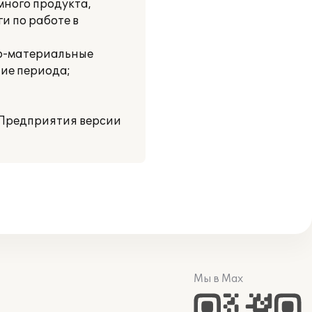
много продукта,
и по работе в
но-материальные
ние периода;
:Предприятия версии
Мы в Max