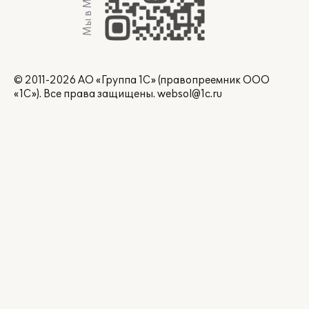
Мы в Max
© 2011-2026 АО «Группа 1С» (правопреемник ООО
«1С»). Все права защищены.
websol@1c.ru