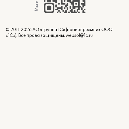
Мы в Max
© 2011-2026 АО «Группа 1С» (правопреемник ООО
«1С»). Все права защищены.
websol@1c.ru