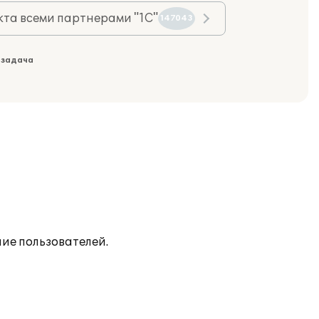
та всеми партнерами "1С"
147043
 задача
ие пользователей.