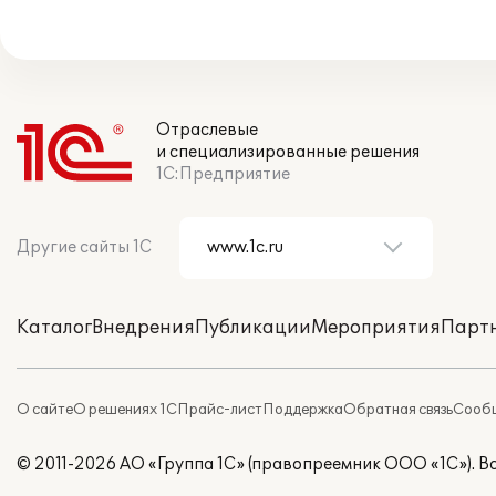
Отраслевые
и специализированные решения
1С:Предприятие
Другие сайты 1С
Каталог
Внедрения
Публикации
Мероприятия
Парт
О сайте
О решениях 1С
Прайс-лист
Поддержка
Обратная связь
Сообщ
© 2011-2026 АО «Группа 1С» (правопреемник ООО «1С»). 