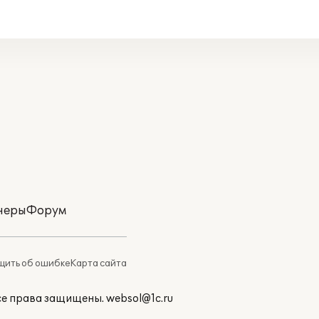
неры
Форум
ить об ошибке
Карта сайта
Все права защищены.
websol@1c.ru