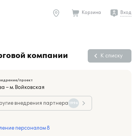
Корзина
Вход
орговой компании
К списку
недрение/проект
а – м. Войковская
ругие внедрения партнера
1996
ление персоналом 8