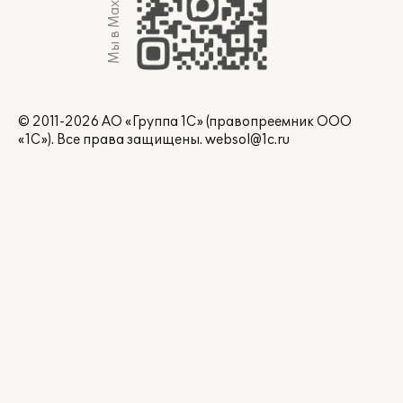
Мы в Max
© 2011-2026 АО «Группа 1С» (правопреемник ООО
«1С»). Все права защищены.
websol@1c.ru