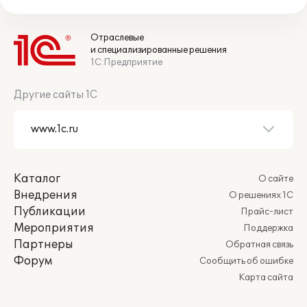
Отраслевые
и специализированные решения
1С:Предприятие
Другие сайты 1С
Каталог
О сайте
Внедрения
О решениях 1С
Публикации
Прайс-лист
Мероприятия
Поддержка
Партнеры
Обратная связь
Форум
Сообщить об ошибке
Карта сайта