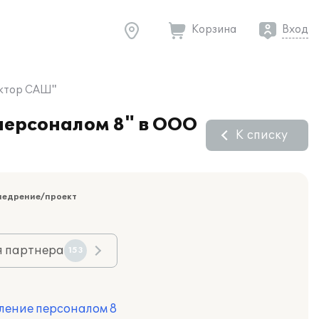
Корзина
Вход
октор САШ"
персоналом 8" в ООО
К списку
недрение/проект
я партнера
153
ление персоналом 8