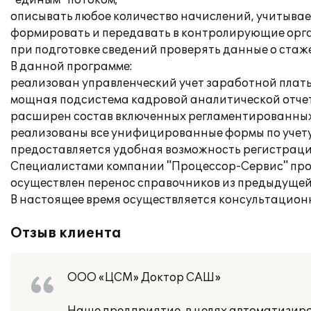
"единым" потоком;
описывать любое количество начислений, учитываем
формировать и передавать в контролирующие орга
при подготовке сведений проверять данные о стаж
В данной программе:
реализован управленческий учет заработной плат
мощная подсистема кадровой аналитической отчет
расширен состав включенных регламентированных
реализованы все унифицированные формы по учету
предоставляется удобная возможность регистраци
Специалистами компании "Процессор-Сервис" про
осуществлен перенос справочников из предыдущей 
В настоящее время осуществляется консультацион
Отзыв клиента
ООО «ЦСМ» Доктор САШ»