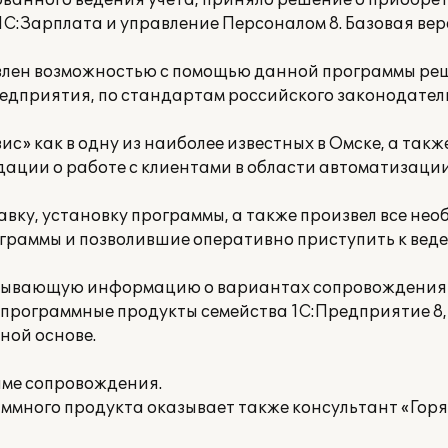
ванного ведения учета, приняло решение о приобре
С:Зарплата и управление Персоналом 8. Базовая вер
овлен возможностью с помощью данной программы реш
едприятия, по стандартам российского законодател
с» как в одну из наиболее известных в Омске, а та
ации о работе с клиентами в области автоматизации
вку, установку программы, а также произвел все не
раммы и позволившие оперативно приступить к веде
рпывающую информацию о вариантах сопровождения
 программные продукты семейства 1С:Предприятие 8
ной основе.
име сопровождения.
ммного продукта оказывает также консультант «Горя