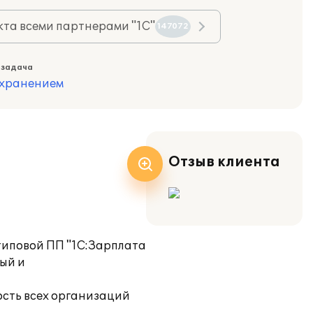
та всеми партнерами "1С"
147072
 задача
охранением
Отзыв клиента
типовой ПП "1С:Зарплата
ый и
ость всех организаций