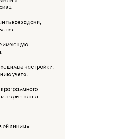
тении и
сия».
ить все задачи,
ьства.
кже имеющую
.
обходимые настройки,
нию учета.
 программного
, которые наша
чей линии».