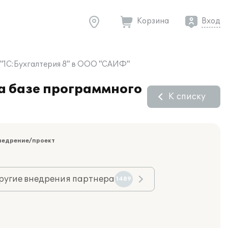
Корзина
Вход
 "1С:Бухгалтерия 8" в ООО "САИФ"
на базе программного
К списку
недрение/проект
ругие внедрения партнера
1489