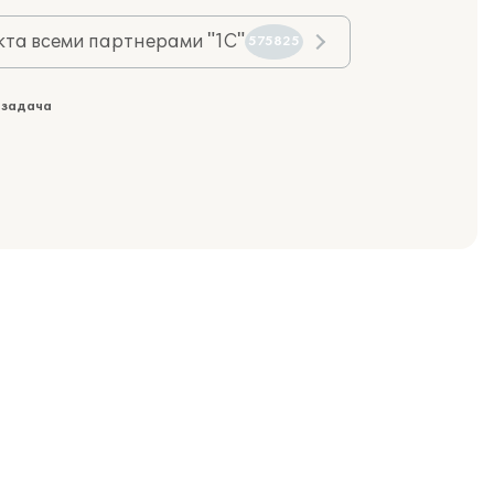
та всеми партнерами "1С"
575825
 задача