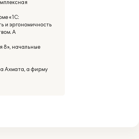
омплексная
ме «1С:
ть и эргономичность
вом. А
я 8», начальные
а Ахмата, а фирму