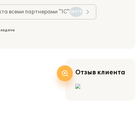
та всеми партнерами "1С"
18379
 задача
Отзыв клиента