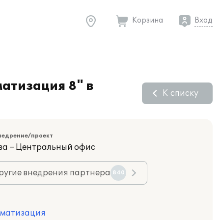
Корзина
Вход
атизация 8" в
К списку
недрение/проект
ва – Центральный офис
ругие внедрения партнера
840
оматизация