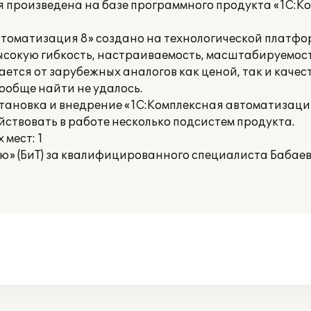
 произведена на базе программного продукта «1С:К
томатизация 8» создано на технологической платфор
ысокую гибкость, настраиваемость, масштабируемос
тся от зарубежных аналогов как ценой, так и качест
ообще найти не удалось.
тановка и внедрение «1С:Комплексная автоматизаци
йствовать в работе несколько подсистем продукта.
мест: 1
ю» (БиТ) за квалифицированного специалиста Бабаев