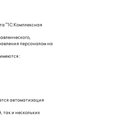
та "1С:Комплексная
авленческого,
правления персоналом на
имеются :
уется автоматизация
, так и нескольких