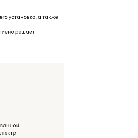
го установка, а также
тивно решает
рованной
спектр