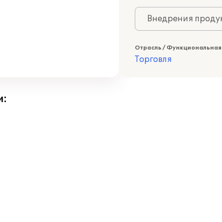
Внедрения продук
Отрасль / Функциональная
Торговля
и: