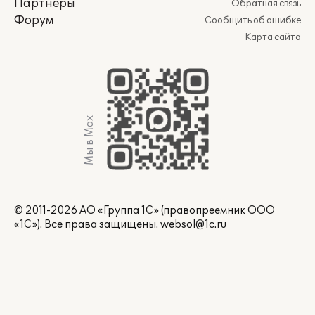
Партнеры
Обратная связь
Форум
Сообщить об ошибке
Карта сайта
Мы в Max
© 2011-2026 АО «Группа 1С» (правопреемник ООО
«1С»). Все права защищены.
websol@1c.ru