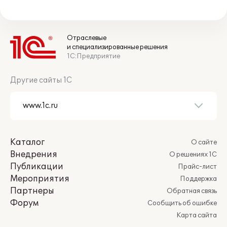
Отраслевые
и специализированные решения
1С:Предприятие
Другие сайты 1С
Каталог
О сайте
Внедрения
О решениях 1С
Публикации
Прайс-лист
Мероприятия
Поддержка
Партнеры
Обратная связь
Форум
Сообщить об ошибке
Карта сайта