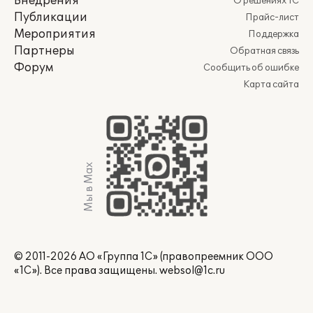
Внедрения
О решениях 1С
Публикации
Прайс-лист
Мероприятия
Поддержка
Партнеры
Обратная связь
Форум
Сообщить об ошибке
Карта сайта
Мы в Max
© 2011-2026 АО «Группа 1С» (правопреемник ООО
«1С»). Все права защищены.
websol@1c.ru