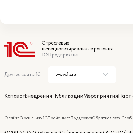
Отраслевые
и специализированные решения
1С:Предприятие
Другие сайты 1С
Каталог
Внедрения
Публикации
Мероприятия
Парт
О сайте
О решениях 1С
Прайс-лист
Поддержка
Обратная связь
Сообщ
© 2011-2026 АО «Группа 1С» (правопреемник ООО «1С»). 