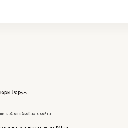
неры
Форум
ить об ошибке
Карта сайта
Все права защищены.
websol@1c.ru