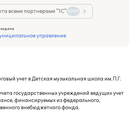
та всеми партнерами "1С"
33997
 задача
муниципальное управление
овый учет в Детская музыкальная школа им. П.Г.
 учета государственных учреждений ведущих учет
лансе, финансируемых из федерального,
твенного внебюджетного фонда.