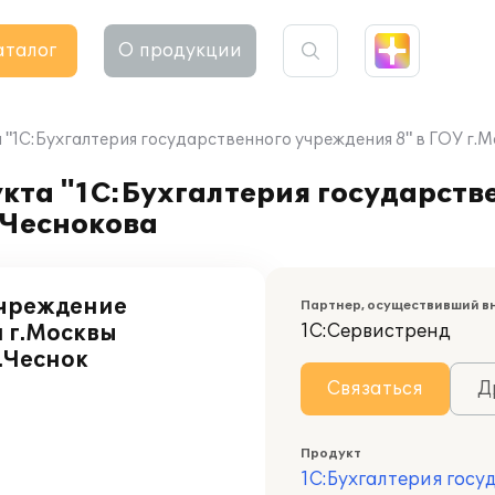
аталог
О продукции
"1С:Бухгалтерия государственного учреждения 8" в ГОУ г.М
кта "1С:Бухгалтерия государств
 Чеснокова
учреждение
Партнер, осуществивший в
 г.Москвы
1С:Сервистренд
.Чеснок
Связаться
Д
Продукт
1С:Бухгалтерия госу