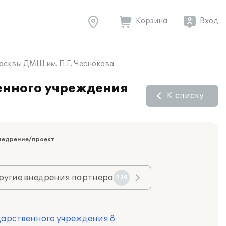
Корзина
Вход
осквы ДМШ им. П.Г. Чеснокова
енного учреждения
К списку
недрение/проект
ругие внедрения партнера
239
дарственного учреждения 8