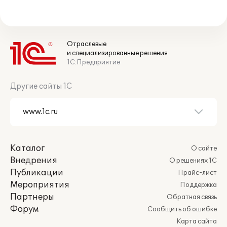
Отраслевые
и специализированные решения
1С:Предприятие
Другие сайты 1С
Каталог
О сайте
Внедрения
О решениях 1С
Публикации
Прайс-лист
Мероприятия
Поддержка
Партнеры
Обратная связь
Форум
Сообщить об ошибке
Карта сайта