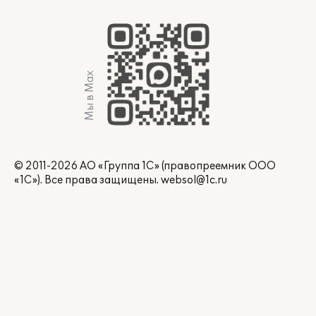
Мы в Max
© 2011-2026 АО «Группа 1С» (правопреемник ООО
«1С»). Все права защищены.
websol@1c.ru