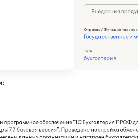
Внедрения продук
Отрасль / Функциональная
Государственное и 
Теги
бухгалтерия
и:
 программное обеспечение "1С:Бухгалтерия ПРОФ дл
дры 7.7, базовая версия". Проведена настройка обм
внесены данных организации и настроен бухгалтерски