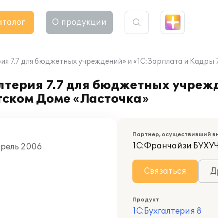
аталог
О продукции
я 7.7 для бюджетных учреждений» и «1С:Зарплата и Кадры 7
лтерия 7.7 для бюджетных учреж
етском Доме «Ласточка»
Партнер, осуществивший в
1С:Франчайзи БУХУ
прель 2006
Связаться
Д
Продукт
1С:Бухгалтерия 8