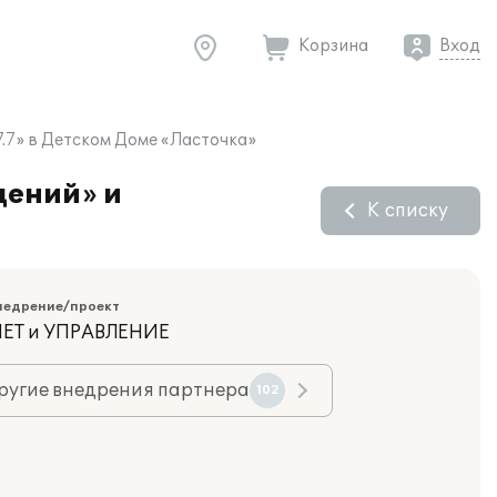
Корзина
Вход
.7» в Детском Доме «Ласточка»
дений» и
К списку
недрение/проект
ЧЕТ и УПРАВЛЕНИЕ
ругие внедрения партнера
102