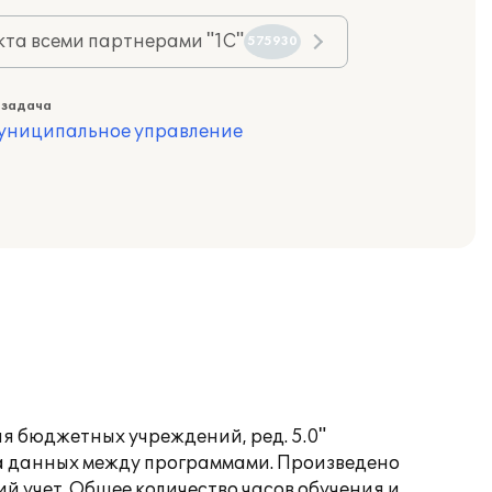
та всеми партнерами "1С"
575930
 задача
муниципальное управление
я бюджетных учреждений, ред. 5.0"
ена данных между программами. Произведено
й учет. Общее количество часов обучения и