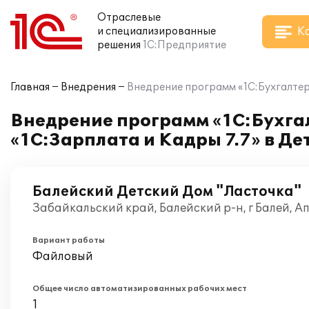
Отраслевые
К
и специализированные
решения
1С:Предприятие
Главная
Внедрения
Внедрение программ «1С:Бухгалтери
Внедрение программ «1С:Бухга
«1С:Зарплата и Кадры 7.7» в Д
Балейский Детский Дом "Ласточка"
Забайкальский край, Балейский р-н, г Балей, А
Вариант работы
Файловый
Общее число автоматизированных рабочих мест
1