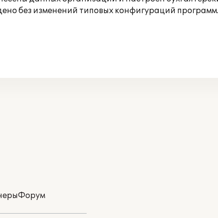
дено без изменений типовых конфигураций программ
неры
Форум