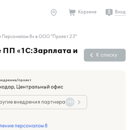
Корзина
Вход
е Персоналом 8» в ООО "Проект 23"
е ПП «1С:Зарплата и
К списку
недрение/проект
снодар, Центральный офис
ругие внедрения партнера
791
ление персоналом 8