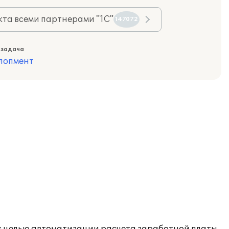
та всеми партнерами "1С"
147072
 задача
лопмент