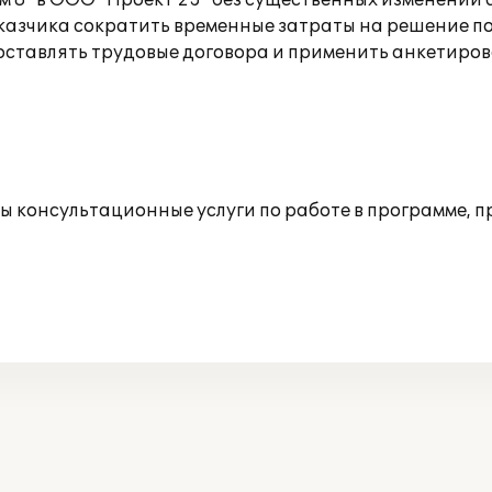
 8" в ООО "Проект 23" без существенных изменений
Заказчика сократить временные затраты на решение п
составлять трудовые договора и применить анкетиро
ны консультационные услуги по работе в программе, 