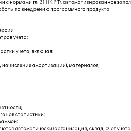
и с нормами гл. 21 НК РФ, автоматизированное запол
боты по внедрению программного продукта:
ерсии;
тров учета;
астки учета, включая:
ие, начисление амортизации), материалов;
четности;
рганов статистики;
раммой:
тся автоматически (организация, склад, счет учета н