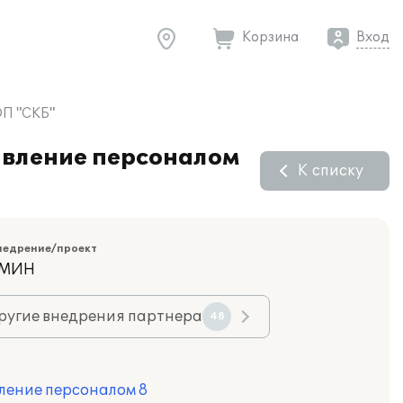
Корзина
Вход
ОП "СКБ"
авление персоналом
К списку
недрение/проект
АМИН
ругие внедрения партнера
48
ление персоналом 8