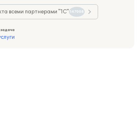
та всеми партнерами "1С"
147008
 задача
слуги