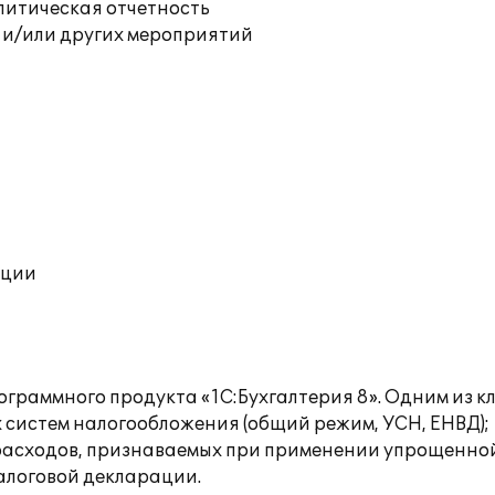
литическая отчетность
 и/или других мероприятий
ации
граммного продукта «1С:Бухгалтерия 8». Одним из к
 систем налогообложения (общий режим, УСН, ЕНВД);
 расходов, признаваемых при применении упрощенно
алоговой декларации.