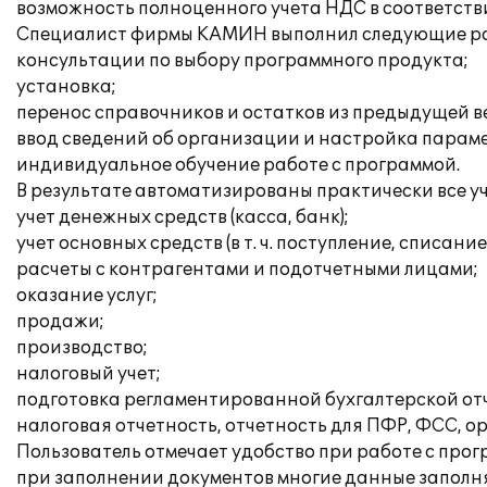
возможность полноценного учета НДС в соответстви
Специалист фирмы КАМИН выполнил следующие ра
консультации по выбору программного продукта;
установка;
перенос справочников и остатков из предыдущей в
ввод сведений об организации и настройка параме
индивидуальное обучение работе с программой.
В результате автоматизированы практически все уч
учет денежных средств (касса, банк);
учет основных средств (в т. ч. поступление, списан
расчеты с контрагентами и подотчетными лицами;
оказание услуг;
продажи;
производство;
налоговый учет;
подготовка регламентированной бухгалтерской от
налоговая отчетность, отчетность для ПФР, ФСС, о
Пользователь отмечает удобство при работе с прог
при заполнении документов многие данные заполняю