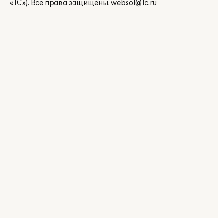
«1С»). Все права защищены.
websol@1c.ru