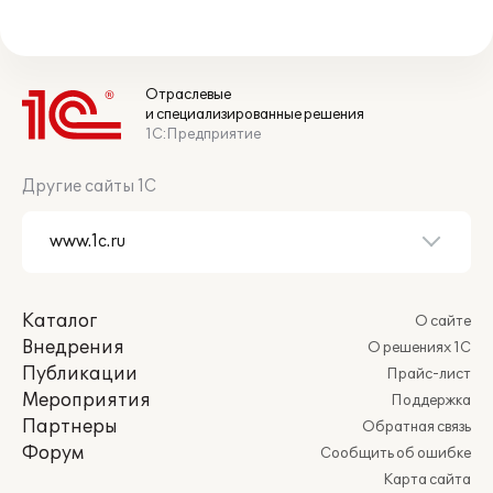
Отраслевые
и специализированные решения
1С:Предприятие
Другие сайты 1С
Каталог
О сайте
Внедрения
О решениях 1С
Публикации
Прайс-лист
Мероприятия
Поддержка
Партнеры
Обратная связь
Форум
Сообщить об ошибке
Карта сайта