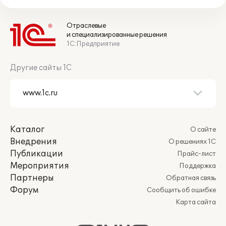
Отраслевые
и специализированные решения
1С:Предприятие
Другие сайты 1С
Каталог
О сайте
Внедрения
О решениях 1С
Публикации
Прайс-лист
Мероприятия
Поддержка
Партнеры
Обратная связь
Форум
Сообщить об ошибке
Карта сайта