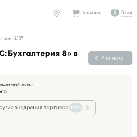
Корзина
Вход
строй-333"
С:Бухгалтерия 8» в
К списку
недрение/проект
еса
ругие внедрения партнера
20093