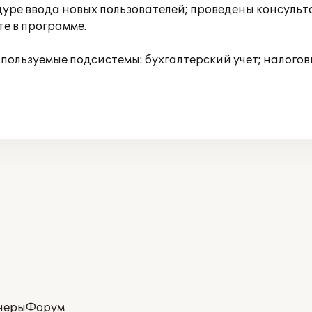
уре ввода новых пользователей; проведены консуль
е в программе.
ользуемые подсистемы: бухгалтерский учет; налоговы
неры
Форум