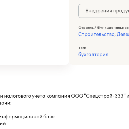
Внедрения продук
Отрасль / Функциональная
Строительство
,
Деве
Теги
бухгалтерия
 и налогового учета компания ООО "Спецстрой-333" 
дачи:
й информационной базе
ций