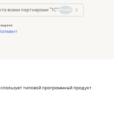
та всеми партнерами "1С"
575686
 задача
лопмент
использует типовой программный продукт