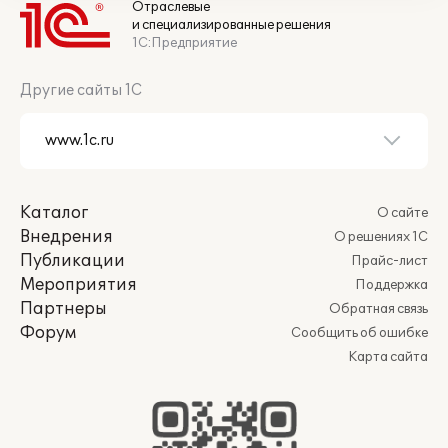
Отраслевые
и специализированные решения
1С:Предприятие
Другие сайты 1С
Каталог
О сайте
Внедрения
О решениях 1С
Публикации
Прайс-лист
Мероприятия
Поддержка
Партнеры
Обратная связь
Форум
Сообщить об ошибке
Карта сайта