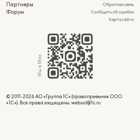
Партнеры
Обратная связь
Форум
Сообщить об ошибке
Карта сайта
Мы в Max
© 2011-2026 АО «Группа 1С» (правопреемник ООО
«1С»). Все права защищены.
websol@1c.ru