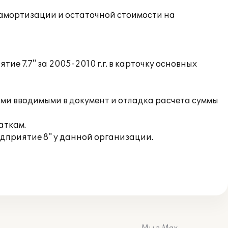
й амортизации и остаточной стоимости на
ие 7.7" за 2005-2010 г.г. в карточку основных
ыми вводимыми в документ и отладка расчета суммы
аткам.
дприятие 8" у данной организации.