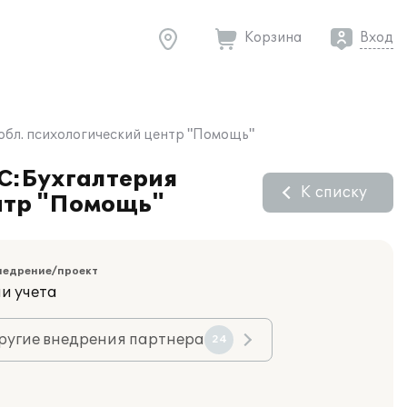
Корзина
Вход
 обл. психологический центр "Помощь"
1С:Бухгалтерия
К списку
ентр "Помощь"
недрение/проект
и учета
ругие внедрения партнера
24