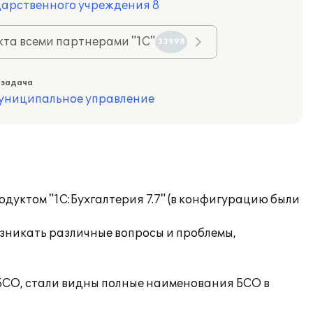
дарственного учреждения 8
та всеми партнерами "1С"
33998
 задача
муниципальное управление
дуктом "1С:Бухгалтерия 7.7" (в конфигурацию были
озникать различные вопросы и проблемы,
 БСО, стали видны полные наименования БСО в