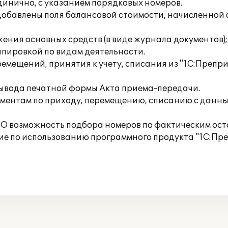
единично, с указанием порядковых номеров.
) добавлены поля балансовой стоимости, начисленно
ния основных средств (в виде журнала документов);
ппировкой по видам деятельности.
мещений, принятия к учету, списания из "1С:Преприят
вывода печатной формы Акта приема-передачи.
кументам по приходу, перемещению, списанию с данн
СО возможность подбора номеров по фактическим ост
ие по использованию программного продукта "1С:Пре