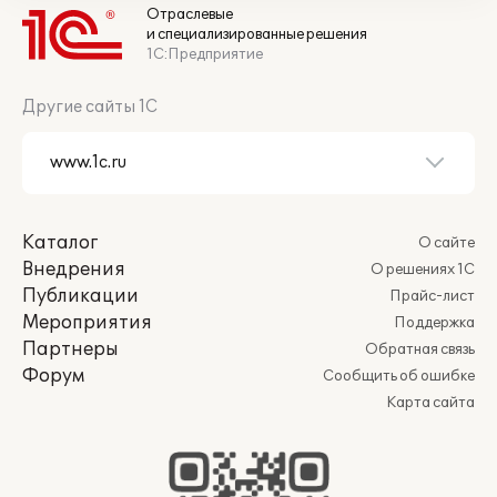
Отраслевые
и специализированные решения
1С:Предприятие
Другие сайты 1С
Каталог
О сайте
Внедрения
О решениях 1С
Публикации
Прайс-лист
Мероприятия
Поддержка
Партнеры
Обратная связь
Форум
Сообщить об ошибке
Карта сайта