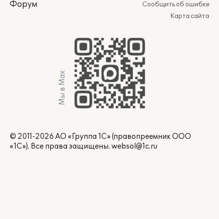
Форум
Сообщить об ошибке
Карта сайта
Мы в Max
© 2011-2026 АО «Группа 1С» (правопреемник ООО
«1С»). Все права защищены.
websol@1c.ru