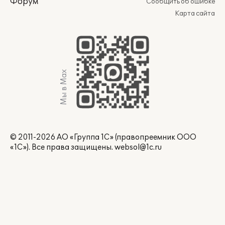
Форум
Сообщить об ошибке
Карта сайта
Мы в Max
© 2011-2026 АО «Группа 1С» (правопреемник ООО
«1С»). Все права защищены.
websol@1c.ru