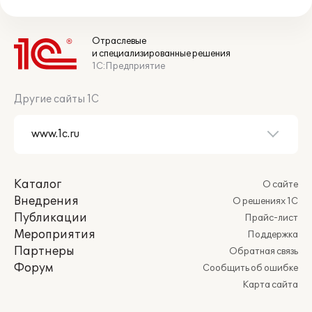
Отраслевые
и специализированные решения
1С:Предприятие
Другие сайты 1С
Каталог
О сайте
Внедрения
О решениях 1С
Публикации
Прайс-лист
Мероприятия
Поддержка
Партнеры
Обратная связь
Форум
Сообщить об ошибке
Карта сайта