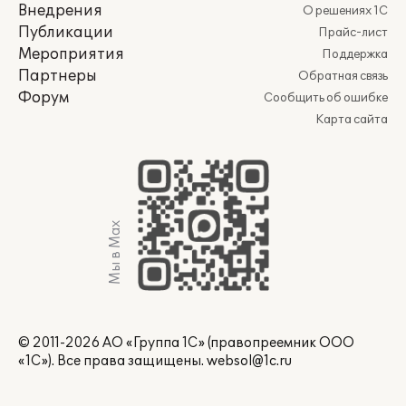
Внедрения
О решениях 1С
Публикации
Прайс-лист
Мероприятия
Поддержка
Партнеры
Обратная связь
Форум
Сообщить об ошибке
Карта сайта
Мы в Max
© 2011-2026 АО «Группа 1С» (правопреемник ООО
«1С»). Все права защищены.
websol@1c.ru