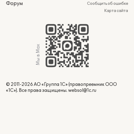
Форум
Сообщить об ошибке
Карта сайта
Мы в Max
© 2011-2026 АО «Группа 1С» (правопреемник ООО
«1С»). Все права защищены.
websol@1c.ru