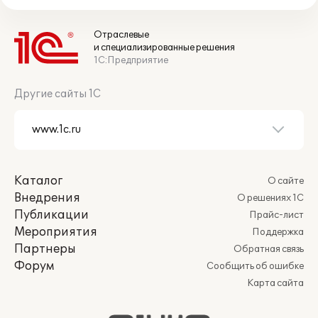
Отраслевые
и специализированные решения
1С:Предприятие
Другие сайты 1С
Каталог
О сайте
Внедрения
О решениях 1С
Публикации
Прайс-лист
Мероприятия
Поддержка
Партнеры
Обратная связь
Форум
Сообщить об ошибке
Карта сайта