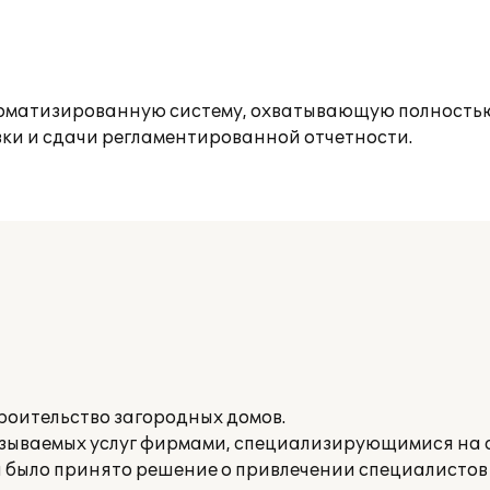
томатизированную систему, охватывающую полностью
овки и сдачи регламентированной отчетности.
роительство загородных домов.
азываемых услуг фирмами, специализирующимися на
я было принято решение о привлечении специалисто