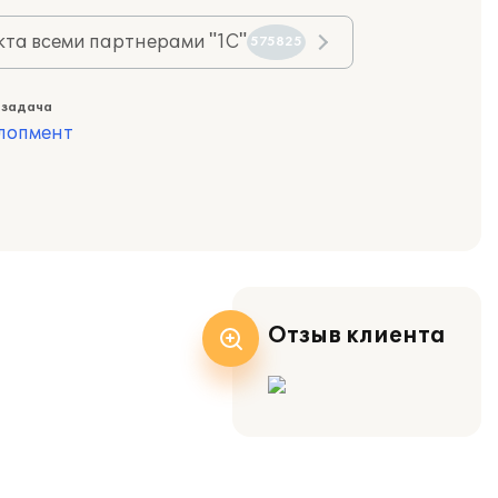
та всеми партнерами "1С"
575825
 задача
лопмент
Отзыв клиента