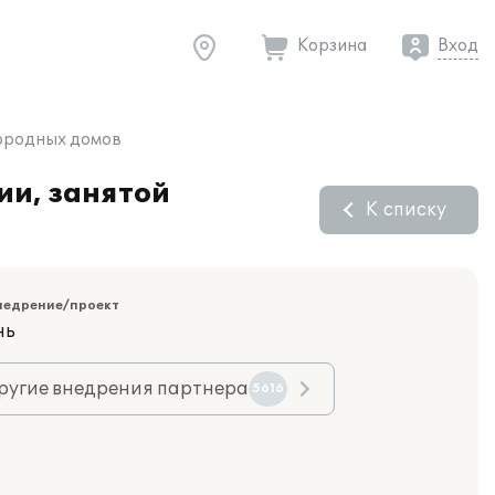
Корзина
Вход
городных домов
ии, занятой
К списку
недрение/проект
нь
ругие внедрения партнера
5616