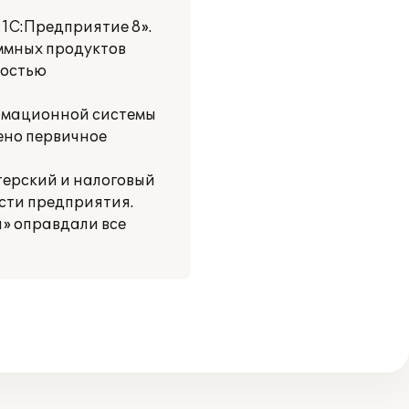
1С:Предприятие 8».
ммных продуктов
ностью
ормационной системы
дено первичное
ерский и налоговый
ости предприятия.
я» оправдали все