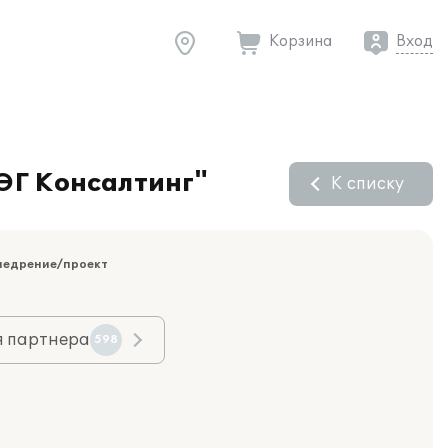
Корзина
Вход
ЭГ Консалтинг"
К списку
недрение/проект
я партнера
598