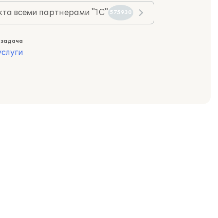
та всеми партнерами "1С"
575930
 задача
слуги