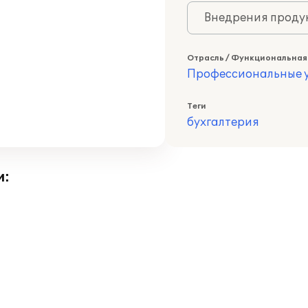
Внедрения продук
Отрасль / Функциональная
Профессиональные у
Теги
бухгалтерия
и: