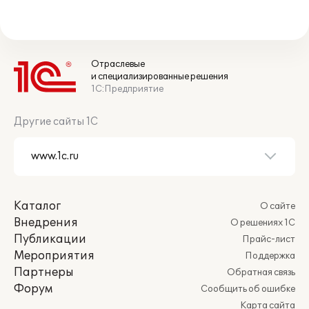
Отраслевые
и специализированные решения
1С:Предприятие
Другие сайты 1С
Каталог
О сайте
Внедрения
О решениях 1С
Публикации
Прайс-лист
Мероприятия
Поддержка
Партнеры
Обратная связь
Форум
Сообщить об ошибке
Карта сайта