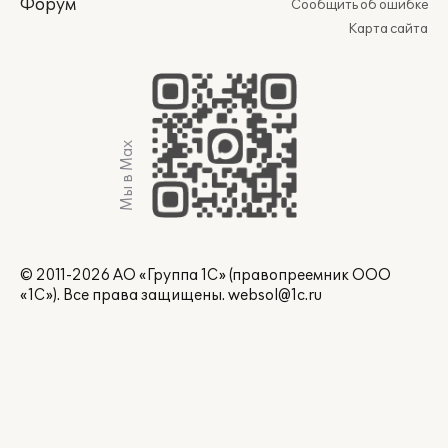
Форум
Сообщить об ошибке
Карта сайта
Мы в Max
© 2011-2026 АО «Группа 1С» (правопреемник ООО
«1С»). Все права защищены.
websol@1c.ru