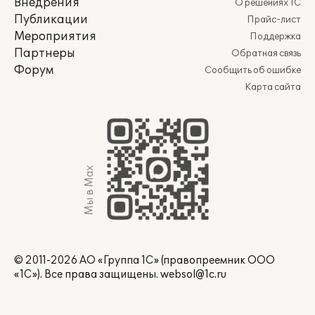
Внедрения
О решениях 1С
Публикации
Прайс-лист
Мероприятия
Поддержка
Партнеры
Обратная связь
Форум
Сообщить об ошибке
Карта сайта
Мы в Max
© 2011-2026 АО «Группа 1С» (правопреемник ООО
«1С»). Все права защищены.
websol@1c.ru