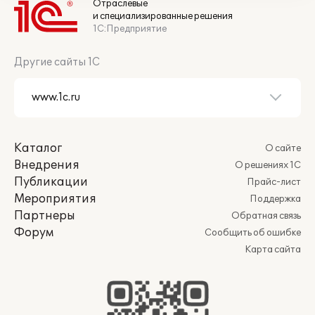
Отраслевые
и специализированные решения
1С:Предприятие
Другие сайты 1С
Каталог
О сайте
Внедрения
О решениях 1С
Публикации
Прайс-лист
Мероприятия
Поддержка
Партнеры
Обратная связь
Форум
Сообщить об ошибке
Карта сайта